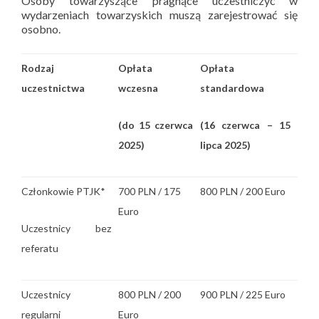
Osoby towarzyszące pragnące uczestniczyć w
wydarzeniach towarzyskich muszą zarejestrować się
osobno.
Rodzaj
Opłata
Opłata
uczestnictwa
wczesna
standardowa
(do 15 czerwca
(16 czerwca – 15
2025)
lipca 2025)
Członkowie PTJK*
700 PLN / 175
800 PLN / 200 Euro
Euro
Uczestnicy bez
referatu
Uczestnicy
800 PLN / 200
900 PLN / 225 Euro
regularni
Euro