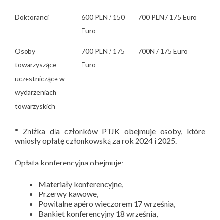
Doktoranci
600 PLN / 150
700 PLN / 175 Euro
Euro
Osoby
700 PLN / 175
700N / 175 Euro
towarzyszące
Euro
uczestniczące w
wydarzeniach
towarzyskich
* Zniżka dla członków PTJK obejmuje osoby, które
wniosły opłatę członkowską za rok 2024 i 2025.
Opłata konferencyjna obejmuje:
Materiały konferencyjne,
Przerwy kawowe,
Powitalne apéro wieczorem 17 września,
Bankiet konferencyjny 18 września,