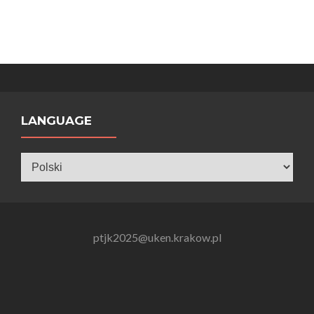
LANGUAGE
Language
ptjk2025@uken.krakow.pl